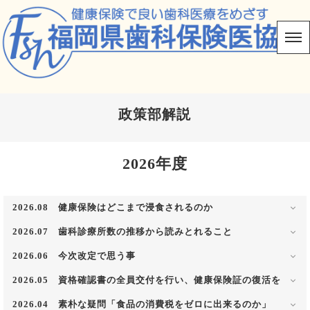
政策部解説
2026年度
2026.08 健康保険はどこまで浸食されるのか
健康保険法等の一部を改正する法律案が5月29日に成立しまし
2026.07 歯科診療所数の推移から読みとれること
た。
改正された内容の骨子は保険外併用療養制度の新類型として
読者の先生方も多く読まれている日本歯科新聞には毎月の歯
「一部保険外療養」を認めたこと。具体的には「ＯＴＣ類似薬
2026.06 今次改定で思う事
科診療所数が載せられていますが、数年前より減少傾向にある
を2027年3月から77成分、1100品目の医療用医薬品の薬剤費の
ことが読み取れます。そこで、厚労省三師統計から１９９４年
25％を保険外として自費徴収されます。もっと厄介なことは法
６月からの診療報酬改定では実質０・31％しか診療行為の評
来の歯科診療開設者と勤務歯科医の推移を調べてみました（下
2026.05 資格確認書の全員交付を行い、健康保険証の復活を
律の条文にはＯＴＣ類似薬に限らず、診療・検査も含まれてい
価はありません。読者の先生方は大変落胆されておられると思
記図表参照）。これから読み取れることです。
る事です。これでは今まで保険で出来た医療（投薬を含む）が
います。さて、改定内容を熟読し、算定条件などが緩和された
① 診療所従事の歯科医は２ ０ ２ ０ 年９万１７８９人をピーク
後期高齢・国保に続いて社保を含めたすべての健康保険（被
保険外になると解釈されます。「手始めに、薬から一部保険外
もの、そして注意を要する条件を考えてみました。
2026.04 素朴な疑問「食品の消費税をゼロに出来るのか」
に２０２４年では８ 万８ ７ ０ ３ 人。３０８６人減少。
保険者）証が去年12月２日から形の上では使えなくなりまし