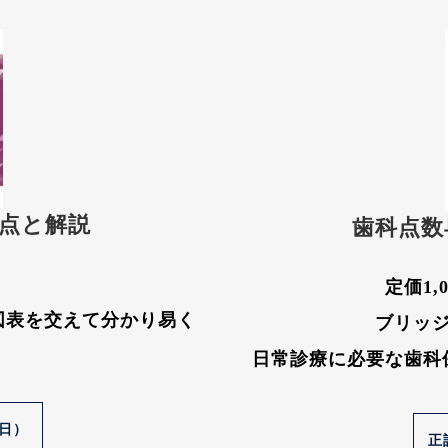
要点と解説
歯科点数
定価1,
図表を交えて分かり易く
ブリッ
日常診療に必要な歯科
1日）
正