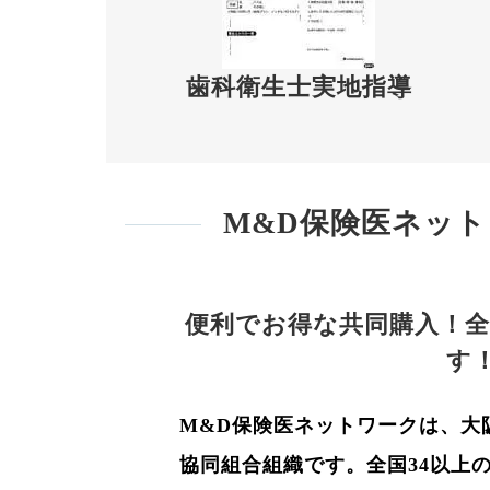
歯科衛生士実地指導
M&D保険医ネッ
便利でお得な共同購入！
M&D保険医ネットワークは、大
協同
組合組織です。全国34以上